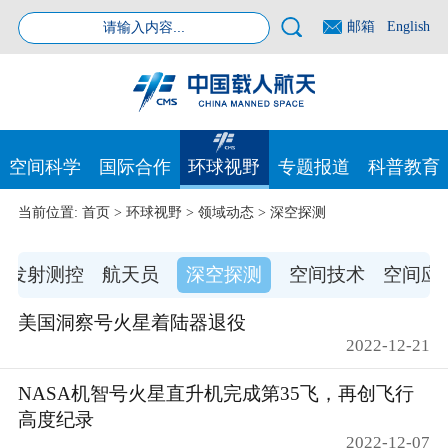
邮箱
English
空间科学
国际合作
环球视野
专题报道
科普教育
当前位置:
首页
>
环球视野
>
领域动态
>
深空探测
发射测控
航天员
深空探测
空间技术
空间应
美国洞察号火星着陆器退役
2022-12-21
NASA机智号火星直升机完成第35飞，再创飞行
高度纪录
2022-12-07