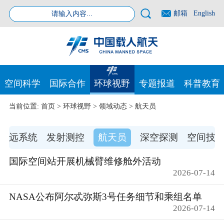
邮箱
English
空间科学
国际合作
环球视野
专题报道
科普教育
当前位置:
首页
>
环球视野
>
领域动态
>
航天员
以远系统
发射测控
航天员
深空探测
空间技
国际空间站开展机械臂维修舱外活动
2026-07-14
NASA公布阿尔忒弥斯3号任务细节和乘组名单
2026-07-14