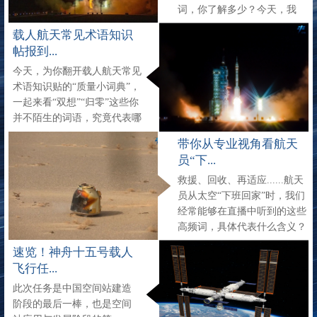
词，你了解多少？今天，我
们一同学习。
载人航天常见术语知识
帖报到...
今天，为你翻开载人航天常见
术语知识贴的“质量小词典”，
一起来看“双想”“归零”这些你
并不陌生的词语，究竟代表哪
些含义‍
带你从专业视角看航天
员“下...
救援、回收、再适应......航天
员从太空“下班回家”时，我们
经常能够在直播中听到的这些
高频词，具体代表什么含义？
这次，载人航天常见术语知识
速览！神舟十五号载人
帖带你以更专业视角直击返回
飞行任...
着陆现场，见证英...
此次任务是中国空间站建造
阶段的最后一棒，也是空间