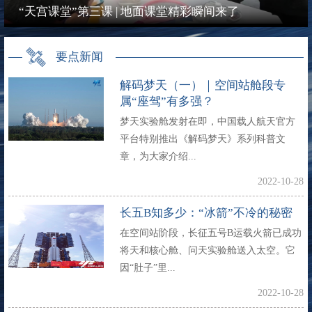
“天宫课堂”第三课 | 地面课堂精彩瞬间来了
要点新闻
解码梦天（一）｜空间站舱段专
属“座驾”有多强？
梦天实验舱发射在即，中国载人航天官方
平台特别推出《解码梦天》系列科普文
章，为大家介绍...
2022-10-28
长五B知多少：“冰箭”不冷的秘密
在空间站阶段，长征五号B运载火箭已成功
将天和核心舱、问天实验舱送入太空。它
因“肚子”里...
2022-10-28