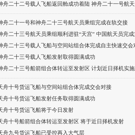
神舟二十二号载人飞船返回舱成功着陆 神舟二十一号航
神舟二十一号和神舟二十三号航天员乘组完成在轨交接
神舟二十三号航天员乘组顺利进驻“天宫” 中国航天员完成第
神舟二十三号载人飞船与空间站组合体完成自主快速交会
神舟二十三号载人飞船发射取得圆满成功
神舟二十三号船箭组合体转运至发射区 计划近日择机实施
天舟十号货运飞船与空间站组合体完成交会对接
天舟十号货运飞船发射任务取得圆满成功
天舟十号货运飞船将于今日发射
天舟十号船箭组合体转运至发射区 将于近日择机发射
天舟九号货运飞船已受控再入大气层