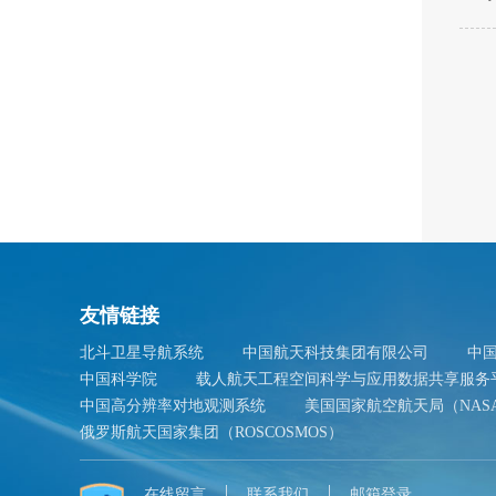
友情链接
北斗卫星导航系统
中国航天科技集团有限公司
中
中国科学院
载人航天工程空间科学与应用数据共享服务
中国高分辨率对地观测系统
美国国家航空航天局（NAS
俄罗斯航天国家集团（ROSCOSMOS）
在线留言
联系我们
邮箱登录