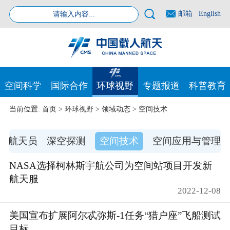
邮箱
English
空间科学
国际合作
环球视野
专题报道
科普教育
当前位置:
首页
>
环球视野
>
领域动态
>
空间技术
航天员
深空探测
空间技术
空间应用与管理
NASA选择柯林斯宇航公司为空间站项目开发新
航天服
2022-12-08
美国宣布扩展阿尔忒弥斯-1任务“猎户座”飞船测试
目标