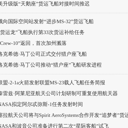
美升级版“天鹅座”货运飞船对接时间推迟
俄向国际空间站发射“进步MS-32”货运飞船
“货运龙”飞船执行第33次货运补给任务
“Crew-10”返回，首次加州溅落
洛克希德·马丁公司正式交付猎户座飞船
洛克希德·马丁公司推动“猎户座”飞船研发进程
联盟-2-1a火箭发射联盟MS-23载人飞船任务简报
泰雷兹·阿莱尼亚航天公司计划研制可重复使用航天器
NASA拟定阿尔忒弥斯-1任务发射时间
塞拉航天公司将与Spirit AeroSystems合作开发“追梦者”
NASA和波音公司准备进行第二次“星际客船”试飞