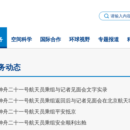
务
空间科学
国际合作
环球视野
专题报道
务动态
神舟二十一号航天员乘组与记者见面会文字实录
神舟二十一号航天员乘组返回后与记者见面会在北京航天
神舟二十一号航天员乘组平安抵京
神舟二十一号航天员乘组安全顺利出舱