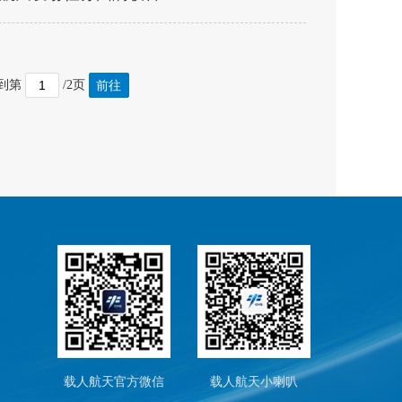
到第
/2页
载人航天官方微信
载人航天小喇叭