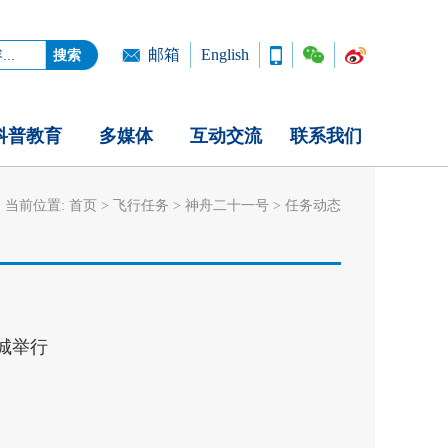
邮箱
English
科普教育
多媒体
互动交流
联系我们
当前位置:
首页
>
飞行任务
>
神舟二十一号
>
任务动态
城举行