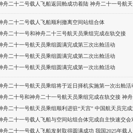
神舟二十二号载人飞船返回舱成功着陆 神舟二十一号航
神舟二十二号载人飞船顺利撤离空间站组合体
神舟二十一号和神舟二十三号航天员乘组完成在轨交接
神舟二十一号航天员乘组圆满完成第三次出舱活动
神舟二十一号航天员乘组圆满完成第二次出舱活动
神舟二十一号航天员乘组圆满完成第一次出舱活动
神舟二十一号航天员乘组将于近日择机实施第一次出舱活
神舟二十号和神舟二十一号航天员乘组完成在轨交接 神舟二十
神舟二十一号航天员乘组顺利进驻“天宫” 中国航天员完成第
神舟二十一号载人飞船与空间站组合体完成自主快速交会
神舟二十一号载人飞船发射取得圆满成功 我国2025年载