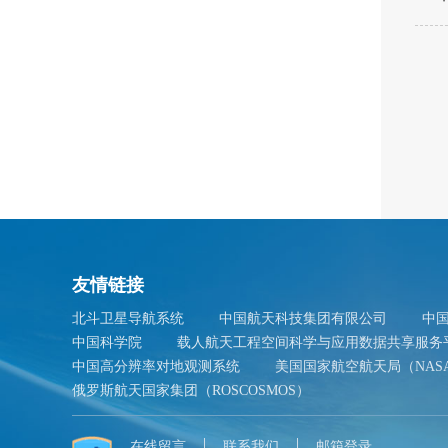
友情链接
北斗卫星导航系统
中国航天科技集团有限公司
中
中国科学院
载人航天工程空间科学与应用数据共享服务
中国高分辨率对地观测系统
美国国家航空航天局（NAS
俄罗斯航天国家集团（ROSCOSMOS）
在线留言
联系我们
邮箱登录