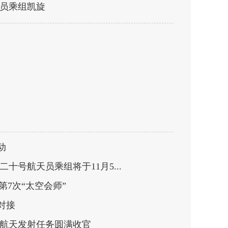
天员乘组凯旋
动
号航天员乘组将于11月5...
7次“太空会师”
对接
人航天发射任务圆满收官