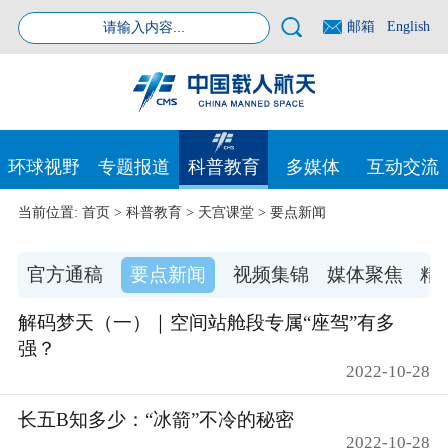
邮箱
English
环球视野
专题报道
科普教育
多媒体
互动交流
当前位置:
首页
>
科普教育
>
天宫课堂
>
要点新闻
官方通稿
要点新闻
视频集锦
媒体聚焦
精
解码梦天（一）｜空间站舱段专属“座驾”有多
强？
2022-10-28
长五B知多少：“冰箭”不冷的秘密
2022-10-28