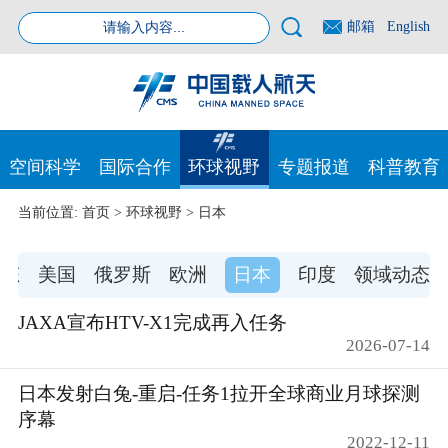
邮箱
English
空间科学
国际合作
环球视野
专题报道
科普教育
当前位置:
首页
>
环球视野
>
日本
动态
美国
俄罗斯
欧洲
日本
印度
领域动态
JAXA宣布HTV-X1完成再入任务
2026-07-14
日本发射白兔-重启-任务1拉开全球商业月球探测
序幕
2022-12-11