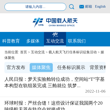
邮箱
English
科普教育
多媒体
互动交流
联系我们
当前位置:
首页
>
互动交流
>
载人航天飞行任务标识征集活动
>
媒
体聚焦
官方发布
媒体聚焦
任务标识展示
背景资料
人民日报：梦天实验舱转位成功，空间站“T”字基
本构型在轨组装完成 三舱就位 筑梦...
2022-11-06
环球时报：严丝合缝！这些设计保证我国两个20
吨级航天器在轨交会对接成功