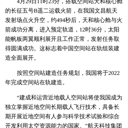
4
月
29
日
11
时
23
分，搭载空间站天和核心舱
的长征五号
B
遥二运载火箭，在我国文昌航天
发射场点火升空，约
494
秒后，天和核心舱与火
箭成功分离，进入预定轨道，
12
时
36
分，太阳
能帆板两翼顺利展开且工作正常，发射任务取
得圆满成功。这标志着中国空间站在轨组装建
造全面展开。
按照空间站建造任务规划，我国将于
2022
年完成空间站在轨建造。
“建成和运营近地载人空间站将使我国成为
独立掌握近地空间长期载人飞行技术，具备长
期开展近地空间有人参与科学技术试验和综合
开发利用太空资源能力的国家。”航天科技集团