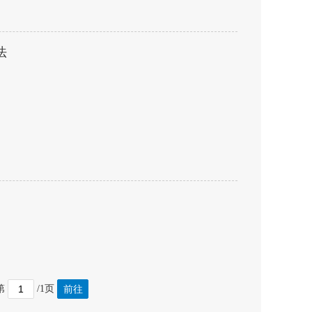
法
第
/1页