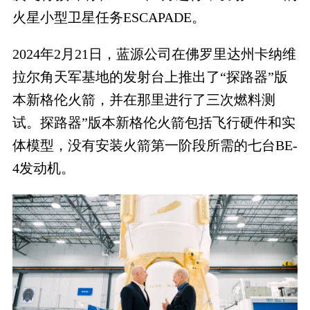
火星小型卫星任务
ESCAPADE
。
2024
年
2
月
21
日，蓝源公司在佛罗里达州卡纳维
拉尔角天军基地的发射台上推出了“探路器”版
本新格伦火箭，并在那里进行了三次燃料测
试。探路器”版本新格伦火箭包括飞行硬件和实
体模型，没有安装火箭第一阶段所需的七台
BE-
4
发动机。