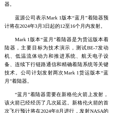
器。
蓝源公司表示
Mark 1
版本“蓝月”着陆器预
计将在
2024
年
3
月
3
日起的
12
至
16
个月内发射。
Mark 1
版本“蓝月”着陆器是为货运版本着
陆器，主要目标为技术演示，测试
BE-7
发动
机、低温流体动力和推进系统、航天电子设
备、连续下行链路通信和精确着陆系统等关键
技术。公司计划发射两次
Mark 1
货运版本“蓝
月”着陆器。
“蓝月”着陆器需要在新格伦火箭上发射，
该火箭已经经历了几次延迟。新格伦火箭的首
次飞行预计将在
2024
年
8
月进行，发射
NASA
的