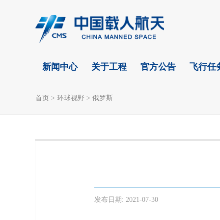
新闻中心
关于工程
官方公告
飞行任
首页
>
环球视野
>
俄罗斯
发布日期:
2021-07-30