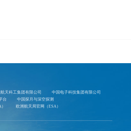
国航天科工集团有限公司
中国电子科技集团有限公司
平台
中国探月与深空探测
A）
欧洲航天局官网（ESA）