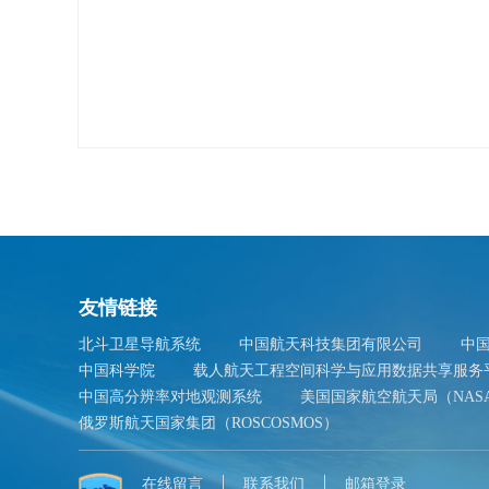
友情链接
北斗卫星导航系统
中国航天科技集团有限公司
中
中国科学院
载人航天工程空间科学与应用数据共享服务
中国高分辨率对地观测系统
美国国家航空航天局（NAS
俄罗斯航天国家集团（ROSCOSMOS）
在线留言
联系我们
邮箱登录