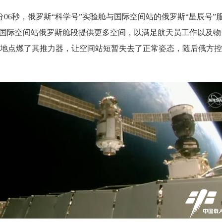
时29分06秒，俄罗斯“科学号”实验舱与国际空间站的俄罗斯“星辰
为国际空间站俄罗斯舱段提供更多空间，以满足航天员工作以及物
地点燃了其推力器，让空间站短暂失去了正常姿态，随后俄方控