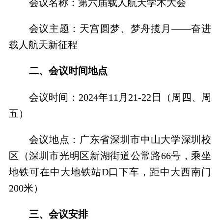
会议名称
：第六届载人航天学术大会
会议主题
：天宫圆梦、梦舟揽月——奋进
载人航天新征程
二、会议时间地点
会议时间
：
2024
年
11
月
21-22
日（周四、周
五）
会议地点
：广东省深圳市中山大学深圳校
区（
深圳市光明区新湖街道公常路
66
号，乘坐
地铁可在中大地铁站
D
口下车，距中大西南门
200
米
）
三、会议安排