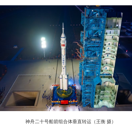
神舟二十号船箭组合体垂直转运（
王衡 摄）