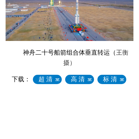
神舟二十号船箭组合体垂直转运（
王衡
摄）
下载：
超 清
高 清
标 清