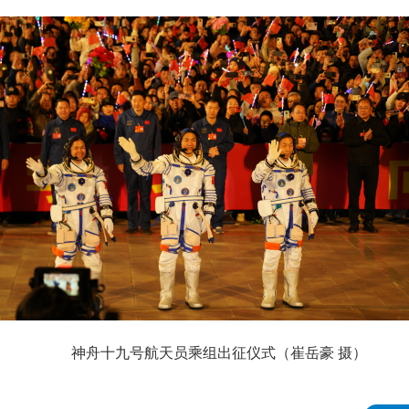
神舟十九号航天员乘组出征仪式（崔岳豪 摄）