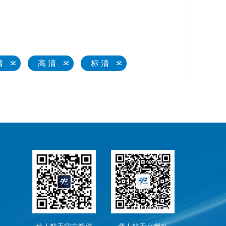
清
高 清
标 清