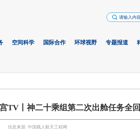
务
空间科学
国际合作
环球视野
专题报道
宫TV丨神二十乘组第二次出舱任务全
信息来源:
中国载人航天工程网