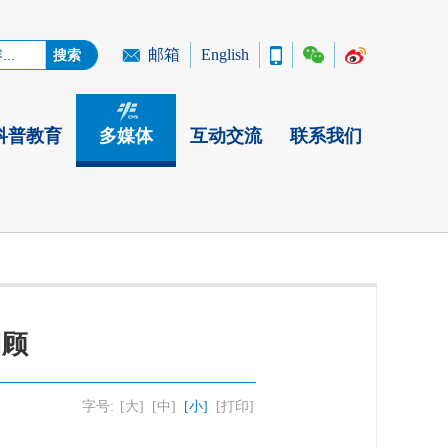
邮箱
English
科普教育
多媒体
互动交流
联系我们
回顾
字号:
[大]
[中]
[小]
[打印]