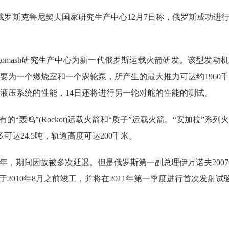
道，俄罗斯克鲁尼契夫国家研究生产中心12月7日称，俄罗斯成功进
nergomash研究生产中心为新一代俄罗斯运载火箭研发。该型发动
要为一个燃烧室和一个涡轮泵，所产生的最大推力可达约1960
液压系统的性能，14日还将进行另一轮对舵的性能的测试。
的“轰鸣”(Rockot)运载火箭和“质子”运载火箭。“安加拉”
可达24.5吨，轨道高度可达200千米。
95年，期间因故被多次延迟。但是俄罗斯第一副总理伊万诺夫200
于2010年8月之前竣工，并将在2011年第一季度进行首次发射试