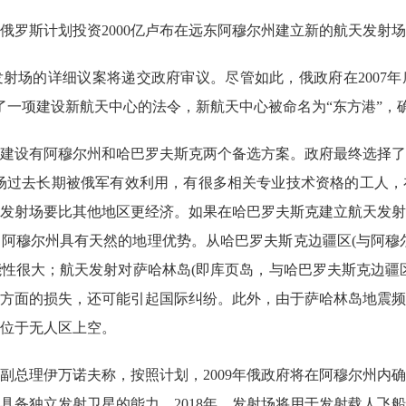
，俄罗斯计划投资2000亿卢布在远东阿穆尔州建立新的航天发射
天发射场的详细议案将递交政府审议。尽管如此，俄政府在2007
署了一项建设新航天中心的法令，新航天中心被命名为“东方港”，
建设有阿穆尔州和哈巴罗夫斯克两个备选方案。政府最终选择了
射场过去长期被俄军有效利用，有很多相关专业技术资格的工人
发射场要比其他地区更经济。如果在哈巴罗夫斯克建立航天发射场
次，阿穆尔州具有天然的地理优势。从哈巴罗夫斯克边疆区(与阿穆
性很大；航天发射对萨哈林岛(即库页岛，与哈巴罗夫斯克边疆
方面的损失，还可能引起国际纠纷。此外，由于萨哈林岛地震频
位于无人区上空。
副总理伊万诺夫称，按照计划，2009年俄政府将在阿穆尔州内
将具备独立发射卫星的能力。2018年，发射场将用于发射载人飞船