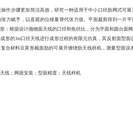
装操作步骤更加简洁高效，研究一种适用于中小口径肋网式可展
的张力赋予，以直观的位移量替代张力值。平面裁剪得到一片平
形；根据设计抛物面天线的口径和焦径比，分为平面和圆台面网
体成形的3m口径天线进行成形过程的有限元仿真，其反射面型面误差
碳纤维复合材料豆荚形截面肋的可展开缠绕肋天线样机，测量型面误差R
天线；网面安装；型面精度；天线样机