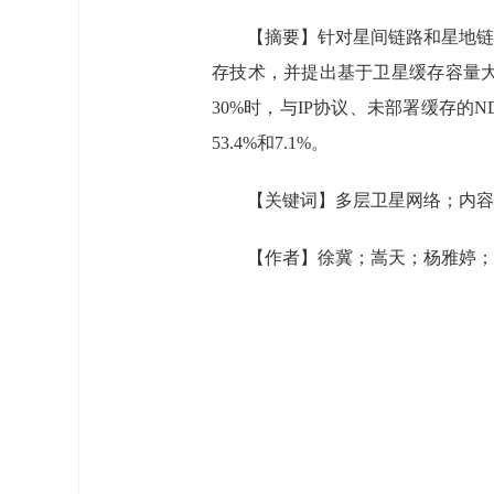
【摘要】针对星间链路和星地链
存技术，并提出基于卫星缓存容量
30%时，与IP协议、未部署缓存的
53.4%和7.1%。
【关键词】多层卫星网络；内容
【作者】徐冀；嵩天；杨雅婷；